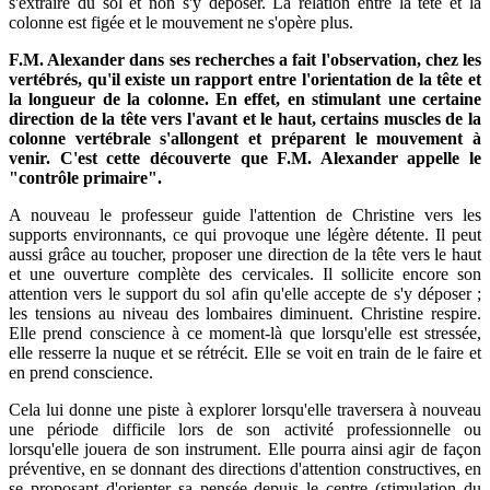
s'extraire du sol et non s'y déposer. La relation entre la tête et la
colonne est figée et le mouvement ne s'opère plus.
F.M. Alexander dans ses recherches a fait l'observation, chez les
vertébrés, qu'il existe un rapport entre l'orientation de la tête et
la longueur de la colonne. En effet, en stimulant une certaine
direction de la tête vers l'avant et le haut, certains muscles de la
colonne vertébrale s'allongent et préparent le mouvement à
venir. C'est cette découverte que F.M. Alexander appelle le
"contrôle primaire".
A nouveau le professeur guide l'attention de Christine vers les
supports environnants, ce qui provoque une légère détente. Il peut
aussi grâce au toucher, proposer une direction de la tête vers le haut
et une ouverture complète des cervicales. Il sollicite encore son
attention vers le support du sol afin qu'elle accepte de s'y déposer ;
les tensions au niveau des lombaires diminuent. Christine respire.
Elle prend conscience à ce moment-là que lorsqu'elle est stressée,
elle resserre la nuque et se rétrécit. Elle se voit en train de le faire et
en prend conscience.
Cela lui donne une piste à explorer lorsqu'elle traversera à nouveau
une période difficile lors de son activité professionnelle ou
lorsqu'elle jouera de son instrument. Elle pourra ainsi agir de façon
préventive, en se donnant des directions d'attention constructives, en
se proposant d'orienter sa pensée depuis le centre (stimulation du