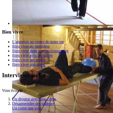
Bien vivre
L'attention au centre de notre vie
Bien vivre au quotidien
Bien vivre dans son environnement
Bien vivre avec les autres
Bien vivre ses gestes
Bien vivre son corps
Interviews audio
Vous écoutez :
Un divorce avec mon corps
Désapprendre des raideurs
Un corps une voix