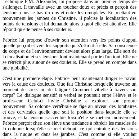
Technique F.M. Alexander, lui propose dans un premier temps de
s'allonger. Il travaille avec un toucher doux et précis et perçoit des
tensions dans le bas du dos et entre les omoplates. En mettant en
mouvement les jambes de Christine, il précise la localisation des
points de tensions et lui demande alors à quoi elle est attentive. Elle
répond qu'elle pense à ses douleurs.
Fabrice lui propose d'ouvrir son attention vers les points d'appui
qu'elle perçoit et vers les supports qui s'offrent à elle. Sa conscience
du corps et de l'environnement devient alors plus large. Elle sort de
la focalisation et ses tensions font maintenant partie d'un tout. Elle ne
se rétrécit plus autour de ses douleurs. Elle se prend en compte dans
une globalité.
C'est une première étape. Fabrice peut maintenant diriger le travail
vers la cause des douleurs. Que fait Christine lorsqu'elle traverse un
moment de stress ou de fatigue? Comment vit-elle à travers son
corps? Le dialogue sensitif et verbal se poursuit entre l'élève et le
professeur. Celui-ci invite Christine a explorer son propre
mouvement. Sa colonne vertébrale se fige au niveau des lombaires
et des cervicales quelle que soit la position dans laquelle elle se
trouve, et la tension s'accentue lorsqu'elle se met en mouvement.
Fabrice perçoit chez son élève une tendance à rétrécir les muscles de
la colonne lorsqu'elle se met debout, ce qui entraine des tensions
dans la nuque et dans les jambes. C'est comme si elle voulait